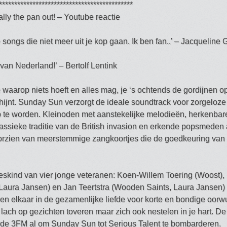
********************************************
tally the pan out! – Youtube reactie
songs die niet meer uit je kop gaan. Ik ben fan..’ – Jacqueline 
van Nederland!’ – Bertolf Lentink
waarop niets hoeft en alles mag, je ‘s ochtends de gordijnen o
ijnt. Sunday Sun verzorgt de ideale soundtrack voor zorgeloze
p te worden. Kleinoden met aanstekelijke melodieën, herkenbar
klassieke traditie van de British invasion en erkende popsmede
orzien van meerstemmige zangkoortjes die de goedkeuring va
eskind van vier jonge veteranen: Koen-Willem Toering (Woost),
aura Jansen) en Jan Teertstra (Wooden Saints, Laura Jansen)
en elkaar in de gezamenlijke liefde voor korte en bondige oor
lach op gezichten toveren maar zich ook nestelen in je hart. De
de 3FM al om Sunday Sun tot Serious Talent te bombarderen.