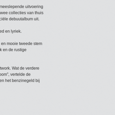
 meeslepende uitvoering
twee collecties van thuis
iële debuutalbum uit.
d en lyriek.
es en mooie tweede stem
k en de rustige
rtwork. Wat de verdere
oom”, vertelde de
en het benzinegeld bij