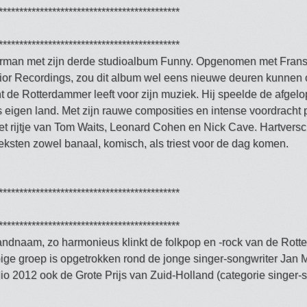
********************************************
********************************************
terman met zijn derde studioalbum Funny. Opgenomen met Fran
ior Recordings, zou dit album wel eens nieuwe deuren kunnen 
ant de Rotterdammer leeft voor zijn muziek. Hij speelde de afgel
s eigen land. Met zijn rauwe composities en intense voordracht 
et rijtje van Tom Waits, Leonard Cohen en Nick Cave. Hartvers
teksten zowel banaal, komisch, als triest voor de dag komen.
********************************************
********************************************
bandnaam, zo harmonieus klinkt de folkpop en -rock van de Rot
ge groep is opgetrokken rond de jonge singer-songwriter Jan M
 2012 ook de Grote Prijs van Zuid-Holland (categorie singer-s