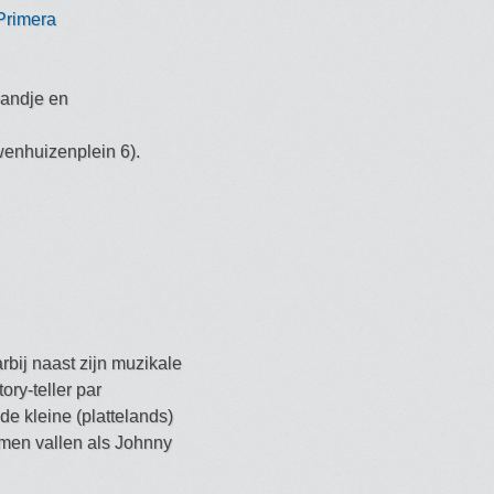
Primera
bandje en
enhuizenplein 6).
rbij naast zijn muzikale
ory-teller par
e kleine (plattelands)
amen vallen als Johnny