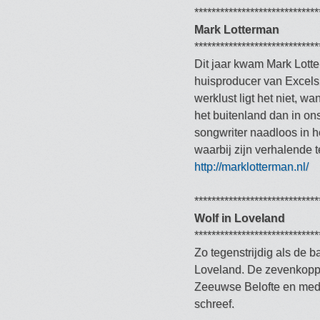
*****************************
Mark Lotterman
*****************************
Dit jaar kwam Mark Lot
huisproducer van Excels
werklust ligt het niet, w
het buitenland dan in on
songwriter naadloos in h
waarbij zijn verhalende 
http://marklotterman.nl/
*****************************
Wolf in Loveland
*****************************
Zo tegenstrijdig als de 
Loveland. De zevenkoppi
Zeeuwse Belofte en medio
schreef.