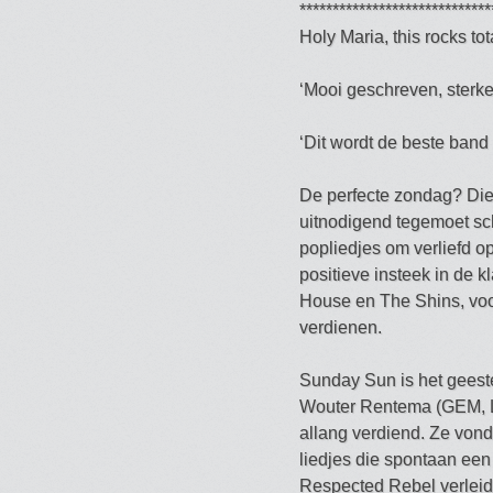
*****************************
Holy Maria, this rocks to
‘Mooi geschreven, sterke 
‘Dit wordt de beste band 
De perfecte zondag? Die 
uitnodigend tegemoet sch
popliedjes om verliefd o
positieve insteek in de 
House en The Shins, vo
verdienen.
Sunday Sun is het geest
Wouter Rentema (GEM, L
allang verdiend. Ze vond
liedjes die spontaan een 
Respected Rebel verleid