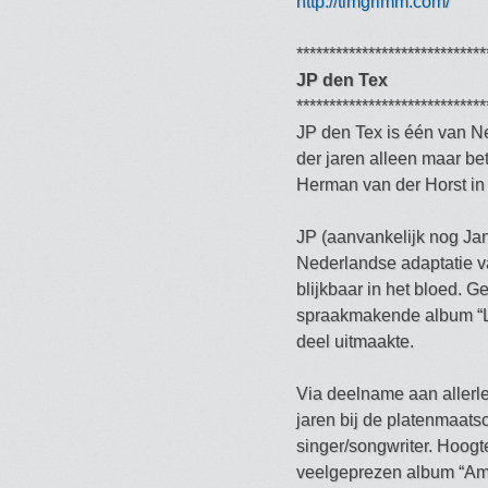
http://timgrimm.com/
*****************************
JP den Tex
*****************************
JP den Tex is één van Ne
der jaren alleen maar be
Herman van der Horst in
JP (aanvankelijk nog Jan
Nederlandse adaptatie v
blijkbaar in het bloed. 
spraakmakende album “Li
deel uitmaakte.
Via deelname aan allerle
jaren bij de platenmaats
singer/songwriter. Hoogt
veelgeprezen album “Amer