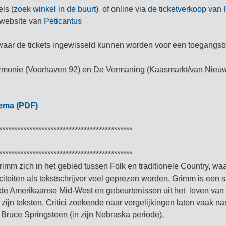
ls (
zoek winkel in de buurt
) of online via
de ticketverkoop van 
 website van
Peticantus
n waar de tickets ingewisseld kunnen worden voor een toegangs
armonie (Voorhaven 92) en De Vermaning (Kaasmarkt/van Nieuw
ema (PDF)
********************************************
********************************************
mm zich in het gebied tussen Folk en traditionele Country, waa
citeiten als tekstschrijver veel geprezen worden. Grimm is een st
 de Amerikaanse Mid-West en gebeurtenissen uit het leven van d
ijn teksten. Critici zoekende naar vergelijkingen laten vaak n
Bruce Springsteen (in zijn Nebraska periode).