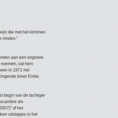
wijn die met het klimmen
e vinden.”
ersten aan een originele
” noemen, zat hem
heen in 1971 het
 zingende broer Emile
t begin van de tachtiger
ocarrière als
2007)” of het
or uitstapjes in het