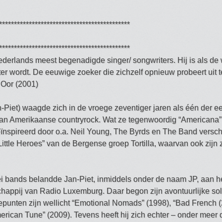
********************************************
********************************************
derlands meest begenadigde singer/ songwriters. Hij is als de 
ter wordt. De eeuwige zoeker die zichzelf opnieuw probeert uit t
 Oor (2001)
-Piet) waagde zich in de vroege zeventiger jaren als één der e
an Amerikaanse countryrock. Wat ze tegenwoordig “Americana
Geïnspireerd door o.a. Neil Young, The Byrds en The Band versc
ttle Heroes” van de Bergense groep Tortilla, waarvan ook zijn
i bands belandde Jan-Piet, inmiddels onder de naam JP, aan he
chappij van Radio Luxemburg. Daar begon zijn avontuurlijke sol
epunten zijn wellicht “Emotional Nomads” (1998), “Bad French (
ican Tune” (2009). Tevens heeft hij zich echter – onder meer do