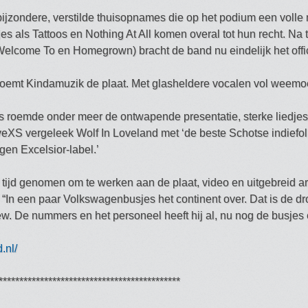
ijzondere, verstilde thuisopnames die op het podium een volle
es als Tattoos en Nothing At All komen overal tot hun recht. Na 
elcome To en Homegrown) bracht de band nu eindelijk het offic
oemt Kindamuzik de plaat. Met glasheldere vocalen vol weemoe
ijs roemde onder meer de ontwapende presentatie, sterke liedj
veXS vergeleek Wolf In Loveland met ‘de beste Schotse indiefol
en Excelsior-label.’
de tijd genomen om te werken aan de plaat, video en uitgebreid a
In een paar Volkswagenbusjes het continent over. Dat is de dr
iew. De nummers en het personeel heeft hij al, nu nog de busjes 
.nl/
********************************************