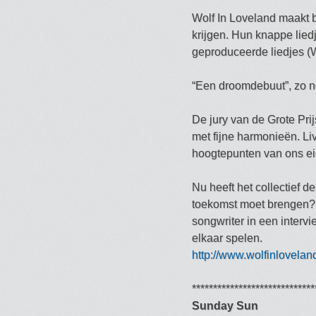
Wolf In Loveland maakt b
krijgen. Hun knappe liedj
geproduceerde liedjes (W
“Een droomdebuut”, zo n
De jury van de Grote Pr
met fijne harmonieën. Li
hoogtepunten van ons eig
Nu heeft het collectief 
toekomst moet brengen? “
songwriter in een interv
elkaar spelen.
http://www.wolfinloveland
*****************************
Sunday Sun