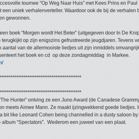
uccesvolle tournee “Op Weg Naar Huis” met Kees Prins en Paul
t een uniek verhalenverteller. Waardoor ook de bij de verhalen
bben gewonnen.
r een boek “Morgen wordt Het Beter” (uitgegeven door In De Kni
terugkijkt op zijn enigszins gefrustreerde jeugdjaren. Tevens ve
n aantal van de allermooiste liedjes uit zijn inmiddels omvangrij
enteert het boek en cd op deze zondagmiddag in Markee.
m/
********************************************
********************************************
 “The Hunter” ontving ze een Juno Award (de Canadese Grammy
on meets Aimee Mann. Ze maakt ijzingwekkend goede liedjes. In
 bit like Leonard Cohen being channelled in a dusty saloon by P
 album “Spectators”. Wederom een juweel van een plaat.