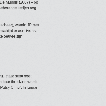
 De Munnik (2007) – op
 behorende liedjes nog
pscheer), waarin JP met
rschijnt er een live-cd
ke oeuvre zijn
!). Haar stem doet
 haar thuisland wordt
atsy Cline”. In januari