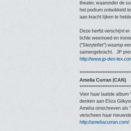
theater, waaronder de s
het podium ontwikkeld to
aan kracht lijken te he
Deze herfst verschijnt e
lichte weemoed en ironie 
(“Storyteller”) waarop ee
samengebracht. JP pres
http://www.jp-den-tex.co
*****************************
Amelia Curran (CAN)
*****************************
Voor haar laatste album
denken aan Eliza Gilkys
Amelia omschreven als “a
verscheen haar nieuwste
http://ameliacurran.com/