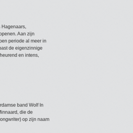
s Hagenaars,
openen. Aan zijn
open periode al meer in
past de eigenzinnige
cheurend en intens,
terdamse band Wolf In
innaard, die de
ongwriter) op zijn naam