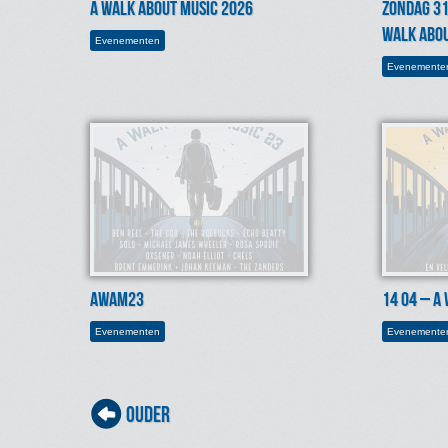
A Walk About Music 2026
zondag 31
Walk Abou
evenementen
evenemente
AWAM23
14 04 – A
evenementen
evenemente
Post navigation
Ouder