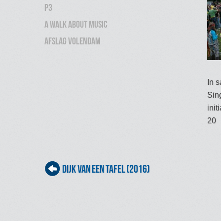
P3
A Walk About Music
Afslag Volendam
In 
Sin
ini
20
Post navigation
Dijk van een Tafel (2016)