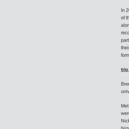
In 
of 
alo
rec
par
thei
for
tri
Bren
uni
Met 
were
Nic
bij