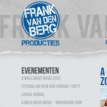
A
Evenementen
z
A Walk About Music 2026
Festival Gat in de Dijk (zondag 7 sept)
Lokaal Kabaal
A Walk About Music – inspiration tour