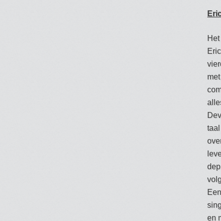
Eri
Het
Eric
vie
met 
com
alle
Devr
taal
ove
lev
depr
vol
Een
sing
en 