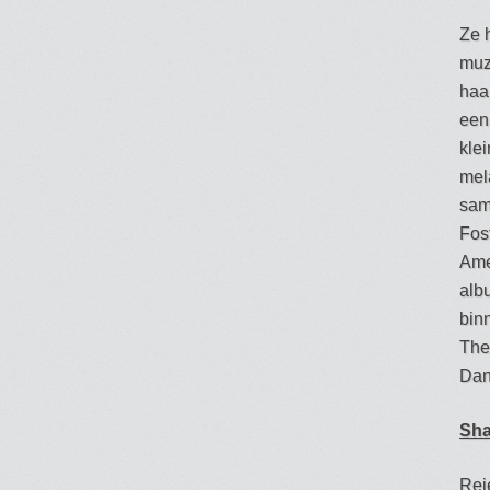
Ze 
muzi
haar
een
kle
mel
sam
Fos
Ame
alb
bin
The
Dan
Sha
Rej