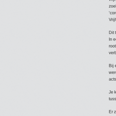
zoe
‘co
Vri
Dit
In e
roo
ver
Bij
wer
act
Je k
tus
Er 