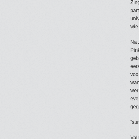
Zin
par
univ
wie
Na z
Pin
geb
eers
voor
wan
wer
eve
geg
“su
Vall