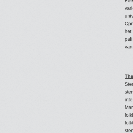
Feel
var
uni
Opm
het
pal
van
The
Ste
ste
int
Mar
fol
folk
ste