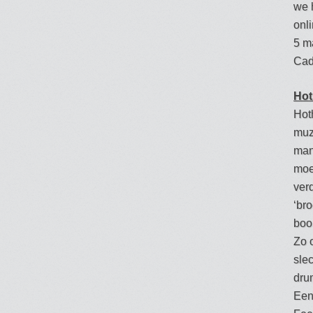
we 
onl
5 m
Cad
Hot
Hoth
muz
man
moe
ver
‘bro
boo
Zo 
sle
dru
Een