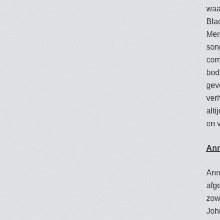
waa
Bla
Mer
son
com
bodh
gev
ver
alt
en 
Ann
Ann
afg
zow
Joh