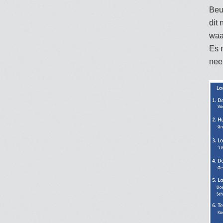
Beu
dit
waa
Es 
nee