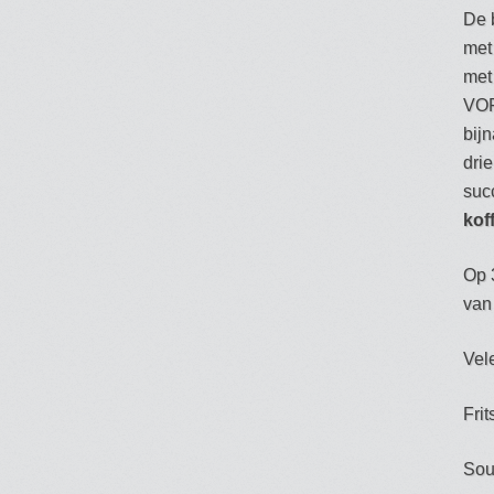
De 
met
me
VOF
bij
drie
suc
kof
Op 
van
Vel
Frit
Sou