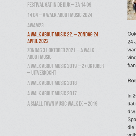
Festival Gat in de Dijk – ZA 14 09
14 04 – A Walk About Music 2024
AWAM23
A Walk About Music 22. – zondag 24
Ook
april 2022
24 a
zondag 31 oktober 2021 – A Walk
wan
About Music
vin
A Walk About Music 2019 – 27 oktober
fra
– uitverkocht
Ron
A Walk About Music 2018
A Walk About Music 2017
In 
A Small Town Music Walk IX – 2019
dat
d.w
Spa
die
vri