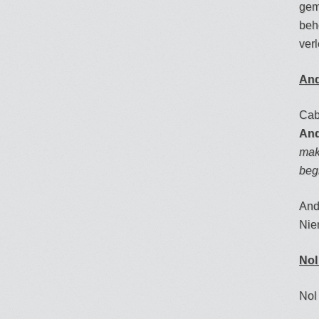
gem
beh
verl
And
Cab
And
mak
beg
Andr
Nie
Nol
Nol