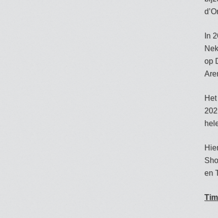
d’O
In 
Nek
op 
Are
Het 
202
hel
Hie
Sho
en 
Tim