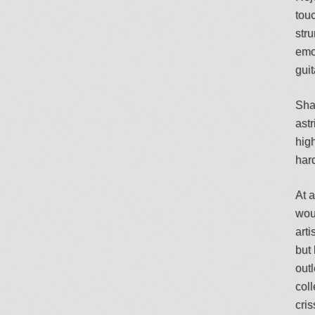
touc
str
emo
guit
Sha
astr
high
har
At 
woul
arti
but
outl
col
cri