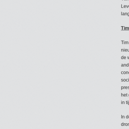
Lev
lang
Tim
Tim
nie
de 
and
con
soc
pre
het 
in 
In 
dro