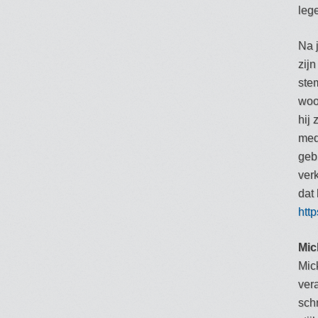
leg
Na 
zij
ste
woo
hij 
med
geb
ver
dat 
htt
Mic
Mick
ver
schr