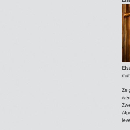
Els
Els
mult
Ze 
werd
Zwe
Alp
lev