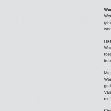
We
Wer
gen
wer
Haa
Wan
roe
tro
Met
Wer
ged
Van
melo