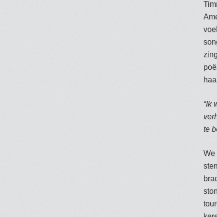
Tim
Ame
voe
son
zin
poëz
haar
“Ik
ver
te 
We 
ste
bra
sto
tou
ker