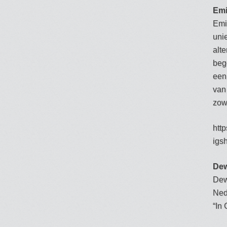
Emi
Emi
uni
alt
beg
een 
van
zowe
htt
igs
Dew
Dewi
Ned
“In