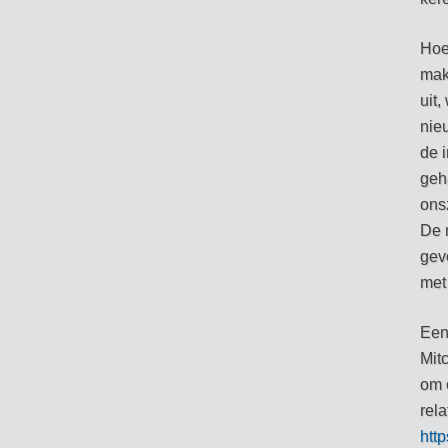
Hoew
mak
uit
nie
de 
geh
ons
De 
gev
met
Een
Mit
om o
rela
htt