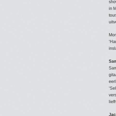
sho
in 
tour
uitv
Mom
‘Har
ins
Sa
Sam
git
eerl
‘Se
vers
lie
Jac