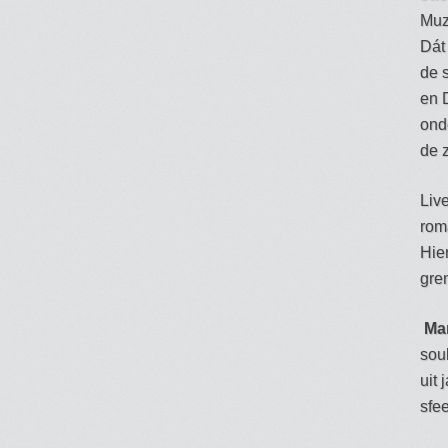
Muz
Dát
de 
en 
ond
de z
Liv
rom
Hier
gre
Ma
sou
uit 
sfe