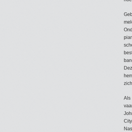
Geb
mel
Ond
pian
scho
bes
ban
Dez
hem 
zich
Als
vaa
Joh
Cit
Nas