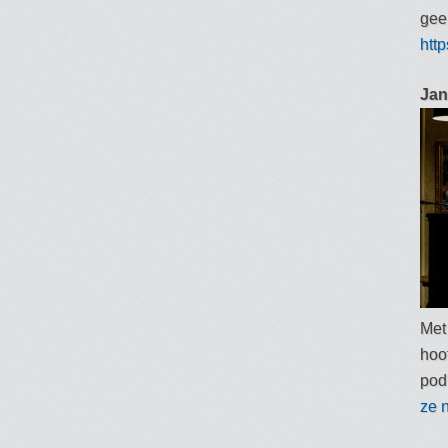
gee
htt
Jan
Met
hoof
pod
ze 