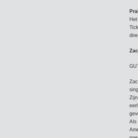
Pra
Het
Tick
dire
Zac
GU
Zac
sin
Zij
eer
gev
Als
Ame
noe