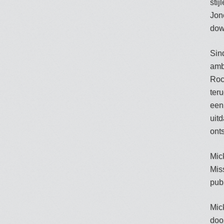
sti
Jone
dow
Sin
amb
Roc
ter
een
uit
ont
Mic
Mis
publ
Mic
doo