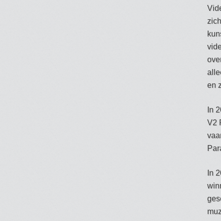
Vid
zic
kun
vide
ove
all
en z
In 
V2 
vaa
Par
In 2
win
ges
muz