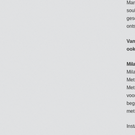
Mar
soul
ges
ont
Van
ook
Mil
Mil
Met
Met
voo
beg
met
Ins