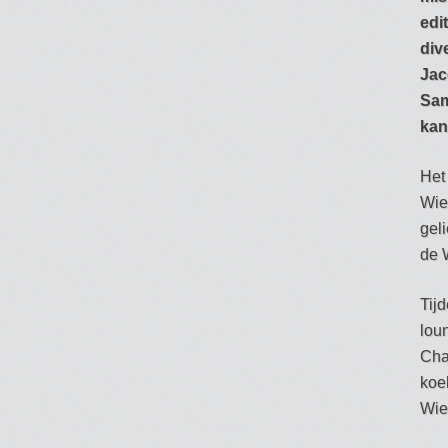
edi
div
Jac
Sam
kan
Het
Wie
geli
de 
Tijd
lou
Cha
koel
Wie